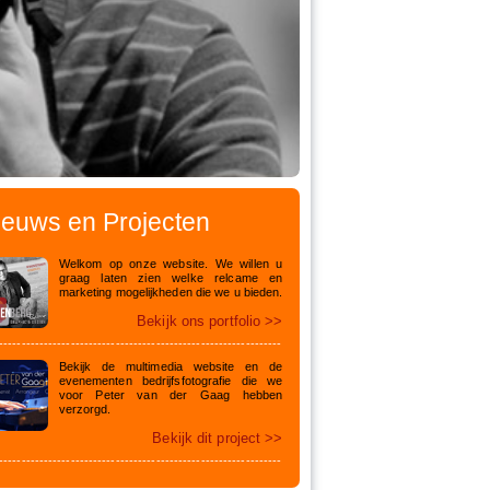
ieuws en Projecten
Welkom op onze website. We willen u
graag laten zien welke relcame en
marketing mogelijkheden die we u bieden.
Bekijk ons portfolio >>
---------------------------------------------------------------
Bekijk de multimedia website en de
evenementen bedrijfsfotografie die we
voor Peter van der Gaag hebben
verzorgd.
Bekijk dit project >>
---------------------------------------------------------------