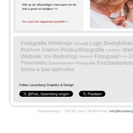
Klik op de afbeeldigen hiernaast om de
foto's groot te bekijken >>
Ga naar het uitgebreid portfolio >
Fotografie
Logo
Bedrijfsfoto
Webdesign
Huisstijl
Productfotografie
Web
Brochure
Zutphen
Lochem
Website
Webshop
Fotograaf
Z
SEA
Drukwerk
Foto
Fotobewerkin
Presentaties
Evenementen Fotografie
Iphone & Ipad applicaties
Follow Lissenberg Graphics & Design
Zutphenseweg 2 - 7245 BL Laren | 06-45647946 |
info@lissenberg