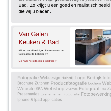
Bad'. Zo krijgt u een goed en realistisch beel
die wij u bieden.
Van Galen
Keuken & Bad
Klik op de afbeeldigen hiernaast om de
foto's groot te bekijken >>
Ga naar het uitgebreid portfolio >
Fotografie
Logo
Bedrijfsfoto
Webdesign
Huisstijl
Productfotografie
Web
Brochure
Zutphen
Lochem
Website
Webshop
Fotograaf
Z
SEA
Drukwerk
Foto
Fotobewerkin
Presentaties
Evenementen Fotografie
Iphone & Ipad applicaties