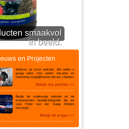
oducten smaakvol
in beeld.
ieuws en Projecten
Welkom op onze website. We willen u
graag laten zien welke relcame en
marketing mogelijkheden die we u bieden.
Bekijk ons portfolio >>
---------------------------------------------------------------
Bekijk de multimedia website en de
evenementen bedrijfsfotografie die we
voor Peter van der Gaag hebben
verzorgd.
Bekijk dit project >>
---------------------------------------------------------------