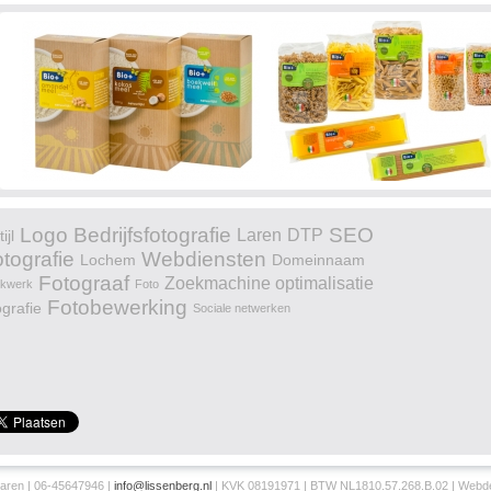
Logo
Bedrijfsfotografie
SEO
Laren
DTP
ijl
tografie
Webdiensten
Lochem
Domeinnaam
Fotograaf
Zoekmachine optimalisatie
kwerk
Foto
Fotobewerking
grafie
Sociale netwerken
aren | 06-45647946 |
info@lissenberg.nl
| KVK 08191971 | BTW NL1810.57.268.B.02 | Webd