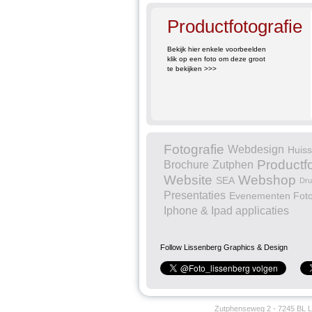
Productfotografie
Bekijk hier enkele voorbeelden
klik op een foto om deze groot
te bekijken >>>
Fotografie
Webdesign
Huisst
Productfo
Brochure
Zutphen
Website
Webshop
SEA
Dru
Presentaties
Evenementen Foto
Iphone & Ipad applicaties
Follow Lissenberg Graphics & Design
Zutphenseweg 2 - 7245 BL L