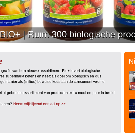
 BIO+ | Ruim 300 biologische pr
N
e
grafie van hun nieuwe assoirtiment. Bio+ levert biologische
e supermarkt ketens en heeft als doel om biologisch en dus
ge manier als (miliue) bewuste keus aan de consument voor te
 uitgebreide assoritiment van producten extra mooi en puur in beeld
-----
ekenen?
Neem vrijblijvend contact op >>
-----