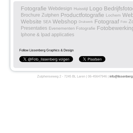
Fotografie
Logo
Bedrijfsfoto
Webdesign
Huisstijl
Productfotografie
Web
Brochure
Zutphen
Lochem
Website
Webshop
Fotograaf
Z
SEA
Drukwerk
Foto
Fotobewerkin
Presentaties
Evenementen Fotografie
Iphone & Ipad applicaties
Follow Lissenberg Graphics & Design
Zutphenseweg 2 - 7245 BL Laren | 06-45647946 |
info@lissenberg